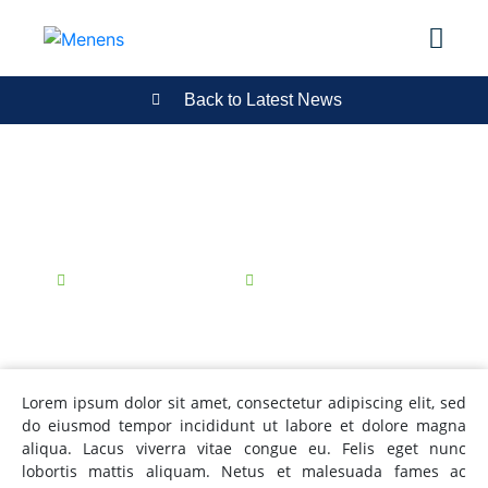
Back to Latest News
METHANOL NEWS UPDATE
Published
28/02/2023
Reading Time:
2 minutes
Lorem ipsum dolor sit amet, consectetur adipiscing elit, sed
do eiusmod tempor incididunt ut labore et dolore magna
aliqua. Lacus viverra vitae congue eu. Felis eget nunc
lobortis mattis aliquam. Netus et malesuada fames ac