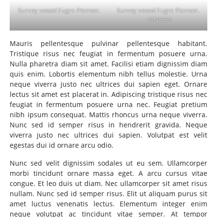
Survey vessel Fugro Pioneer.
Survey vessel Fugro Pioneer.
_DIN3061
Mauris pellentesque pulvinar pellentesque habitant.
Tristique risus nec feugiat in fermentum posuere urna.
Nulla pharetra diam sit amet. Facilisi etiam dignissim diam
quis enim. Lobortis elementum nibh tellus molestie. Urna
neque viverra justo nec ultrices dui sapien eget. Ornare
lectus sit amet est placerat in. Adipiscing tristique risus nec
feugiat in fermentum posuere urna nec. Feugiat pretium
nibh ipsum consequat. Mattis rhoncus urna neque viverra.
Nunc sed id semper risus in hendrerit gravida. Neque
viverra justo nec ultrices dui sapien. Volutpat est velit
egestas dui id ornare arcu odio.
Nunc sed velit dignissim sodales ut eu sem. Ullamcorper
morbi tincidunt ornare massa eget. A arcu cursus vitae
congue. Et leo duis ut diam. Nec ullamcorper sit amet risus
nullam. Nunc sed id semper risus. Elit ut aliquam purus sit
amet luctus venenatis lectus. Elementum integer enim
neque volutpat ac tincidunt vitae semper. At tempor