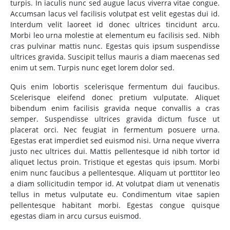
turpis. In iaculis nunc sed augue lacus viverra vitae congue.
Accumsan lacus vel facilisis volutpat est velit egestas dui id.
Interdum velit laoreet id donec ultrices tincidunt arcu.
Morbi leo urna molestie at elementum eu facilisis sed. Nibh
cras pulvinar mattis nunc. Egestas quis ipsum suspendisse
ultrices gravida. Suscipit tellus mauris a diam maecenas sed
enim ut sem. Turpis nunc eget lorem dolor sed.
Quis enim lobortis scelerisque fermentum dui faucibus.
Scelerisque eleifend donec pretium vulputate. Aliquet
bibendum enim facilisis gravida neque convallis a cras
semper. Suspendisse ultrices gravida dictum fusce ut
placerat orci. Nec feugiat in fermentum posuere urna.
Egestas erat imperdiet sed euismod nisi. Urna neque viverra
justo nec ultrices dui. Mattis pellentesque id nibh tortor id
aliquet lectus proin. Tristique et egestas quis ipsum. Morbi
enim nunc faucibus a pellentesque. Aliquam ut porttitor leo
a diam sollicitudin tempor id. At volutpat diam ut venenatis
tellus in metus vulputate eu. Condimentum vitae sapien
pellentesque habitant morbi. Egestas congue quisque
egestas diam in arcu cursus euismod.